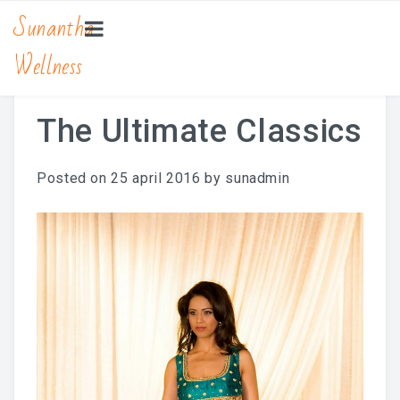
Sunantha
Wellness
HOME
MASSAGE
The Ultimate Classics
Bamboe Massage
Posted on
25 april 2016
by
sunadmin
Hot Stone Massage
Lomi Lomi Massage
Traditionele Thaise Massage Yoga
Zwangerschapsmassage
MANICURE & PEDICURE
BEAUTY