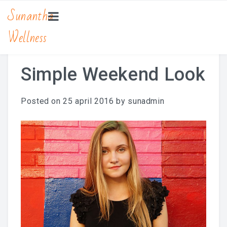
Sunantha
Wellness
HOME
MASSAGE
Simple Weekend Look
Bamboe Massage
Posted on
25 april 2016
by
sunadmin
Hot Stone Massage
Lomi Lomi Massage
Traditionele Thaise Massage Yoga
Zwangerschapsmassage
MANICURE & PEDICURE
BEAUTY