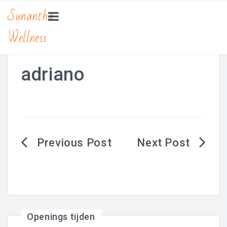
Sunantha
Wellness
HOME
MASSAGE
adriano
Bamboe Massage
Hot Stone Massage
Lomi Lomi Massage
Berichtnavigatie
Traditionele Thaise Massage Yoga
Zwangerschapsmassage
MANICURE & PEDICURE
Openings tijden
BEAUTY