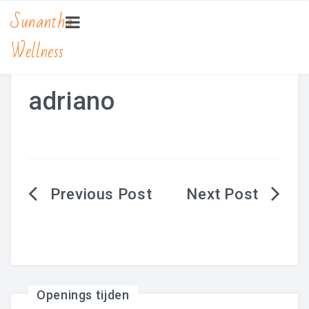
Sunantha
Wellness
HOME
MASSAGE
adriano
Bamboe Massage
Hot Stone Massage
Lomi Lomi Massage
Berichtnavigatie
Traditionele Thaise Massage Yoga
Zwangerschapsmassage
MANICURE & PEDICURE
Openings tijden
BEAUTY