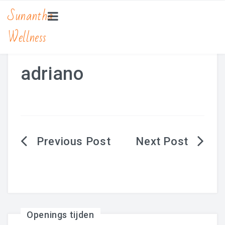
Sunantha
Wellness
HOME
MASSAGE
adriano
Bamboe Massage
Hot Stone Massage
Lomi Lomi Massage
Berichtnavigatie
Traditionele Thaise Massage Yoga
Zwangerschapsmassage
MANICURE & PEDICURE
Openings tijden
BEAUTY