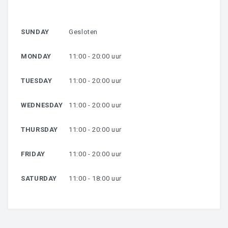
HARSEN
SUNDAY
Gesloten
OVER MIJ
MONDAY
11:00 - 20:00 uur
CONTACT
TUESDAY
11:00 - 20:00 uur
WEDNESDAY
11:00 - 20:00 uur
THURSDAY
11:00 - 20:00 uur
FRIDAY
11:00 - 20:00 uur
SATURDAY
11:00 - 18:00 uur