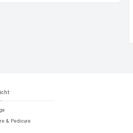
icht
ge
re & Pedicure