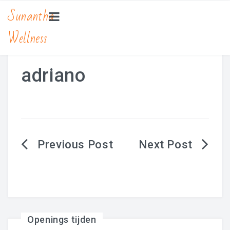
Sunantha
Wellness
HOME
MASSAGE
adriano
Bamboe Massage
Hot Stone Massage
Lomi Lomi Massage
Berichtnavigatie
Traditionele Thaise Massage Yoga
Zwangerschapsmassage
MANICURE & PEDICURE
Openings tijden
BEAUTY