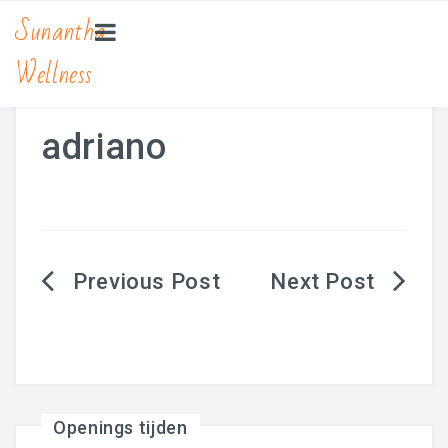
Sunantha
Wellness
HOME
MASSAGE
adriano
Bamboe Massage
Hot Stone Massage
Lomi Lomi Massage
Berichtnavigatie
Traditionele Thaise Massage Yoga
Zwangerschapsmassage
MANICURE & PEDICURE
Openings tijden
BEAUTY