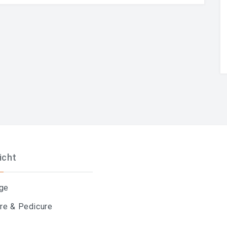
icht
ge
re & Pedicure