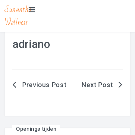
Sunantha
Wellness
HOME
MASSAGE
adriano
Bamboe Massage
Hot Stone Massage
Lomi Lomi Massage
Berichtnavigatie
Traditionele Thaise Massage Yoga
Zwangerschapsmassage
MANICURE & PEDICURE
Openings tijden
BEAUTY