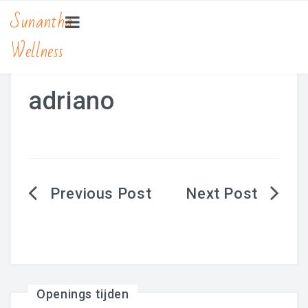
Sunantha
Wellness
HOME
MASSAGE
adriano
Bamboe Massage
Hot Stone Massage
Lomi Lomi Massage
Berichtnavigatie
Traditionele Thaise Massage Yoga
Zwangerschapsmassage
MANICURE & PEDICURE
Openings tijden
BEAUTY