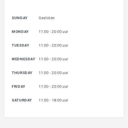
HARSEN
SUNDAY
Gesloten
OVER MIJ
MONDAY
11:00 - 20:00 uur
CONTACT
TUESDAY
11:00 - 20:00 uur
WEDNESDAY
11:00 - 20:00 uur
THURSDAY
11:00 - 20:00 uur
FRIDAY
11:00 - 20:00 uur
SATURDAY
11:00 - 18:00 uur