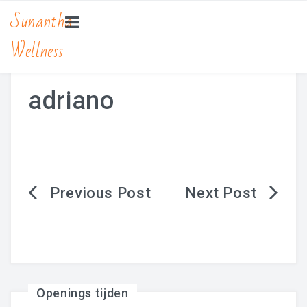
Sunantha
Wellness
HOME
MASSAGE
adriano
Bamboe Massage
Hot Stone Massage
Lomi Lomi Massage
Berichtnavigatie
Traditionele Thaise Massage Yoga
Zwangerschapsmassage
MANICURE & PEDICURE
Openings tijden
BEAUTY