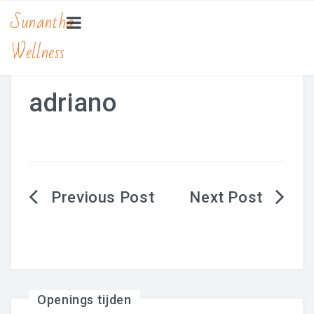
Sunantha
Wellness
HOME
MASSAGE
adriano
Bamboe Massage
Hot Stone Massage
Lomi Lomi Massage
Berichtnavigatie
Traditionele Thaise Massage Yoga
Zwangerschapsmassage
MANICURE & PEDICURE
Openings tijden
BEAUTY