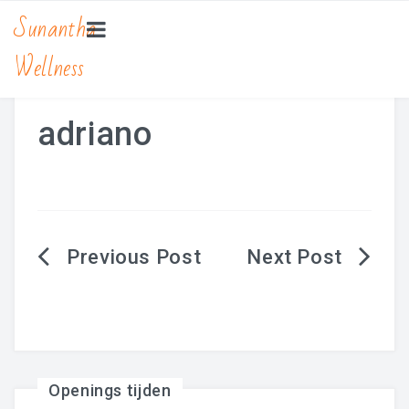
Sunantha
Wellness
HOME
MASSAGE
adriano
Bamboe Massage
Hot Stone Massage
Lomi Lomi Massage
Berichtnavigatie
Traditionele Thaise Massage Yoga
Zwangerschapsmassage
MANICURE & PEDICURE
Openings tijden
BEAUTY