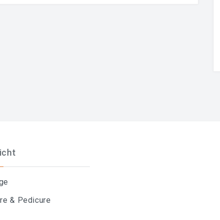
icht
ge
re & Pedicure