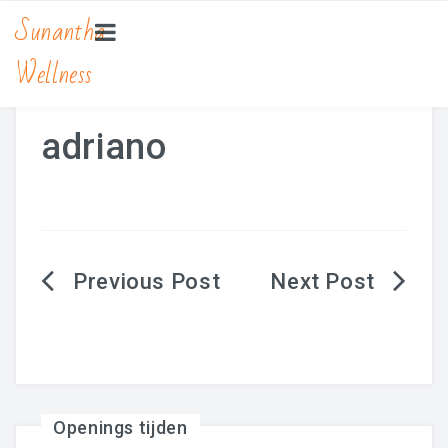
Sunantha
Wellness
HOME
MASSAGE
adriano
Bamboe Massage
Hot Stone Massage
Lomi Lomi Massage
Berichtnavigatie
Traditionele Thaise Massage Yoga
Zwangerschapsmassage
MANICURE & PEDICURE
Openings tijden
BEAUTY