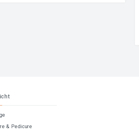
icht
ge
re & Pedicure