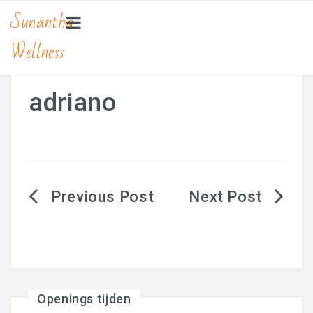
Sunantha
Wellness
HOME
MASSAGE
adriano
Bamboe Massage
Hot Stone Massage
Lomi Lomi Massage
Berichtnavigatie
Traditionele Thaise Massage Yoga
Zwangerschapsmassage
MANICURE & PEDICURE
Openings tijden
BEAUTY