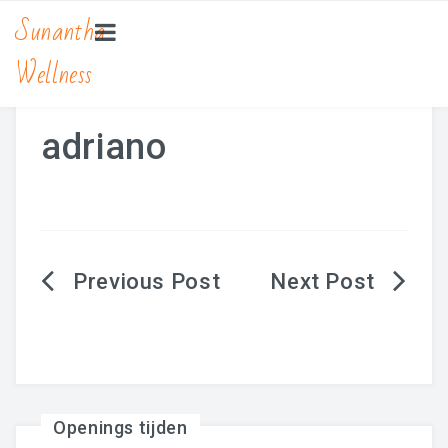
Sunantha
Wellness
HOME
MASSAGE
adriano
Bamboe Massage
Hot Stone Massage
Lomi Lomi Massage
Berichtnavigatie
Traditionele Thaise Massage Yoga
Zwangerschapsmassage
MANICURE & PEDICURE
Openings tijden
BEAUTY