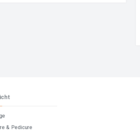
icht
ge
re & Pedicure