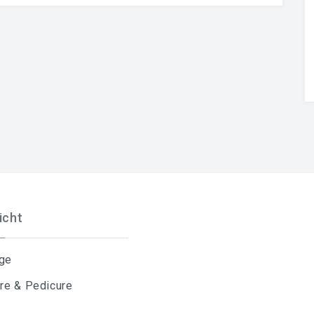
icht
ge
re & Pedicure