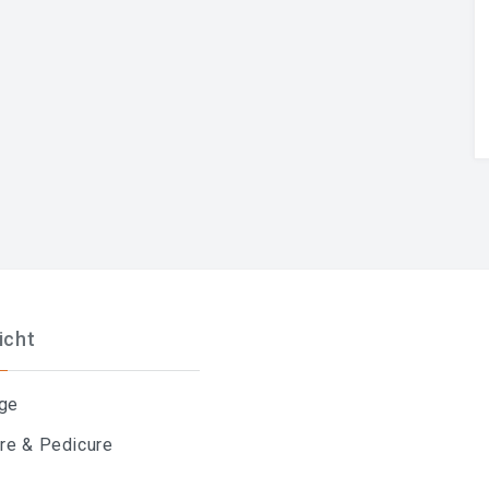
icht
ge
re & Pedicure