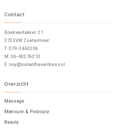
Contact
Boekweitakker 21
2723VW Zoetermeer
T. 079-3460206
M. 06-40276210
E. noy@sunanthawellness.nl
Overzicht
Massage
Manicure & Pedicure
Beauty