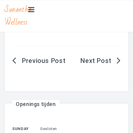
Sunantha
Wellness
HOME
MASSAGE
Bamboe Massage
Berichtnavigatie
Hot Stone Massage
Lomi Lomi Massage
Traditionele Thaise Massage Yoga
Zwangerschapsmassage
Openings tijden
MANICURE & PEDICURE
SUNDAY
Gesloten
BEAUTY